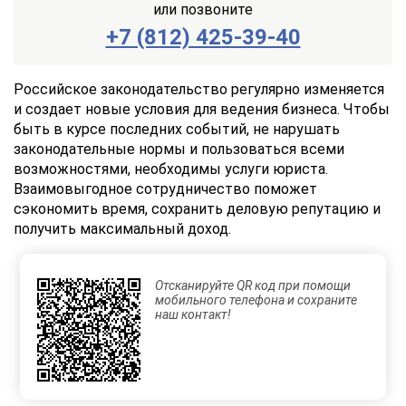
или позвоните
+7 (812) 425-39-40
Заказать
Отправить
консультацию
Российское законодательство регулярно изменяется
и создает новые условия для ведения бизнеса. Чтобы
Отправляя
быть в курсе последних событий, не нарушать
данные,
законодательные нормы и пользоваться всеми
Вы
возможностями, необходимы услуги юриста.
соглашаетесь
с
Взаимовыгодное сотрудничество поможет
Правилами
сэкономить время, сохранить деловую репутацию и
обработки
получить максимальный доход.
персональных
данных
Отсканируйте QR код при помощи
мобильного телефона и сохраните
наш контакт!