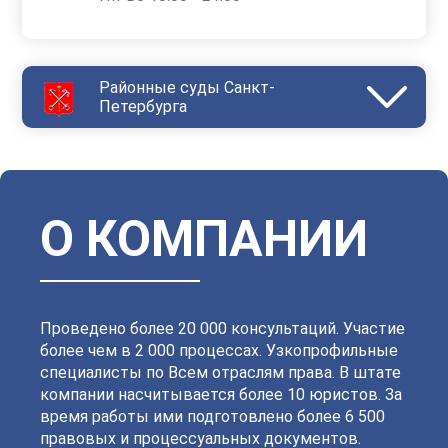
Районные суды Санкт-
Петербурга
Василеостровский
Выборгский
Дзержинский
Зеленогорский
Калининский
Кировский
Колпинский
Красногвардейский
Красносельский
Кронштадтский
Куйбышевский
Ленинский
О КОМПАНИИ
Московский
Невский
Октябрьский
Петроградский
Петродворцовый
Приморский
Пушкинский
Сестрорецкий
Смольнинский
Фрунзенский
Проведено более 20 000 консультаций. Участие
более чем в 2 000 процессах. Узкопрофильные
специалисты по Всем отраслям права. В штате
компании насчитывается более 10 юристов. За
время работы ими подготовлено более 6 500
правовых и процессуальных документов.