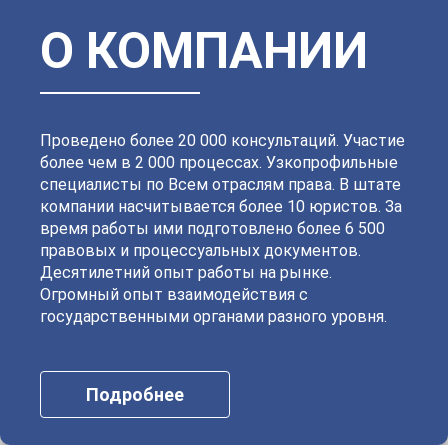
Калининский
Кировский
Колпинский
Красногвардейский
Красносельский
Кронштадтский
Куйбышевский
Ленинский
О КОМПАНИИ
Московский
Невский
Октябрьский
Петроградский
Петродворцовый
Приморский
Пушкинский
Сестрорецкий
Смольнинский
Фрунзенский
Проведено более 20 000 консультаций. Участие
более чем в 2 000 процессах. Узкопрофильные
специалисты по Всем отраслям права. В штате
компании насчитывается более 10 юристов. За
время работы ими подготовлено более 6 500
правовых и процессуальных документов.
Десятилетний опыт работы на рынке.
Огромный опыт взаимодействия с
государственными органами разного уровня.
Подробнее