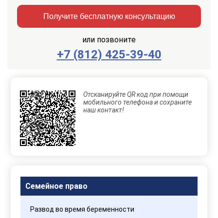
Получите бесплатную консультацию
или позвоните
+7 (812) 425-39-40
Заказать
Отправить
консультацию
Отсканируйте QR код при помощи
Отправляя
мобильного телефона и сохраните
данные,
наш контакт!
Вы
соглашаетесь
с
Правилами
обработки
персональных
данных
Семейное право
Развод во время беременности