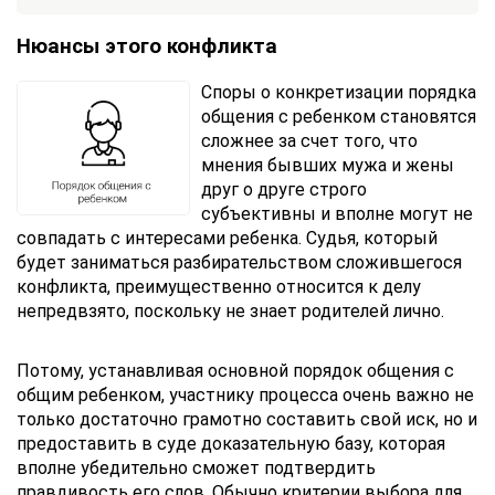
Отправить
консультацию
Нюансы этого конфликта
Отправляя
Споры о конкретизации порядка
данные,
общения с ребенком становятся
Вы
сложнее за счет того, что
соглашаетесь
с
мнения бывших мужа и жены
Правилами
друг о друге строго
обработки
субъективны и вполне могут не
персональных
совпадать с интересами ребенка. Судья, который
данных
будет заниматься разбирательством сложившегося
конфликта, преимущественно относится к делу
непредвзято, поскольку не знает родителей лично.
Потому, устанавливая основной порядок общения с
общим ребенком, участнику процесса очень важно не
только достаточно грамотно составить свой иск, но и
предоставить в суде доказательную базу, которая
вполне убедительно сможет подтвердить
правдивость его слов. Обычно критерии выбора для