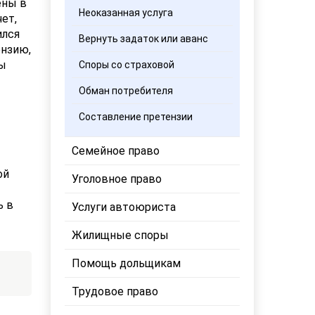
ены в
Неоказанная услуга
ет,
ился
Вернуть задаток или аванс
ензию,
ты
Споры со страховой
Обман потребителя
Составление претензии
Семейное право
ой
Уголовное право
ь в
Услуги автоюриста
Жилищные споры
Помощь дольщикам
Трудовое право