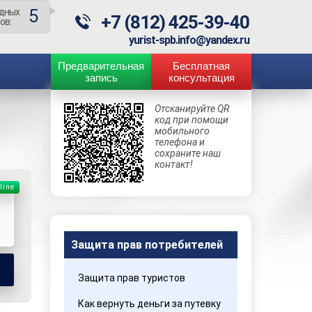
5
дных
+7 (812) 425-39-40
ов:
yurist-spb.info@yandex.ru
Предварительная
Бесплатная
запись
консультация
Отсканируйте QR
код при помощи
мобильного
телефона и
сохраните наш
контакт!
line
Защита прав потребителей
Защита прав туристов
Как вернуть деньги за путевку