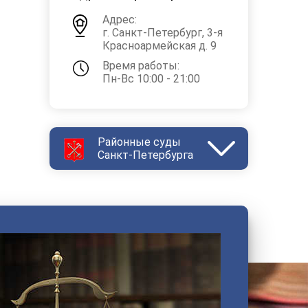
Адрес:
г. Санкт-Петербург, 3-я
Красноармейская д. 9
Время работы:
Пн-Вс 10:00 - 21:00
Районные суды
Санкт-Петербурга
Василеостровский
Выборгский
Дзержинский
Зеленогорский
Калининский
Кировский
Колпинский
Красногвардейский
Красносельский
Кронштадтский
Куйбышевский
Ленинский
Московский
Невский
Октябрьский
Петроградский