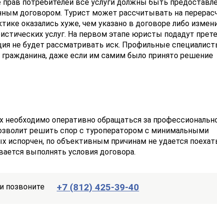
е прав потребителей все услуги должны быть предоставл
нным договором. Турист может рассчитывать на перерасч
ктике оказались хуже, чем указано в договоре либо измен
истических услуг. На первом этапе юристы подадут прет
нция не будет рассматривать иск. Профильные специалис
у гражданина, даже если им самим было принято решение
ях необходимо оперативно обращаться за профессиональн
озволит решить спор с туроператором с минимальными
ых испорчен, по объективным причинам не удается поехат
вается выполнять условия договора.
+7 (812) 425-39-40
и позвоните