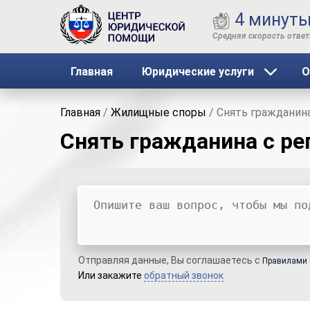
4 минут
Главная
Юридические услуги
О
Главная
/
Жилищные споры
/
Снять гражданина
Снять гражданина с ре
Ваш вопрос
Ваше имя
Ваши контакты
Отправляя данные, Вы соглашаетесь с
Правилами 
Или закажите
обратный звонок