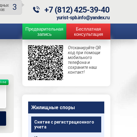
3
дных
+7 (812) 425-39-40
ов:
yurist-spb.info@yandex.ru
Предварительная
Бесплатная
запись
консультация
Отсканируйте QR
код при помощи
мобильного
телефона и
сохраните наш
контакт!
line
Жилищные споры
Снятие с регистрационного
учета