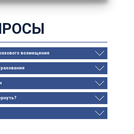
ПРОСЫ
трахового возмещения
трахования
и
ернуть?