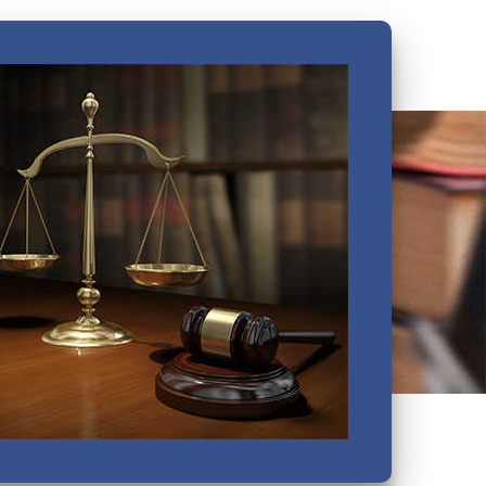
Василеостровский
Выборгский
Дзержинский
Зеленогорский
Калининский
Кировский
Колпинский
Красногвардейский
Красносельский
Кронштадтский
Куйбышевский
Ленинский
Московский
Невский
Октябрьский
Петроградский
Петродворцовый
Приморский
Пушкинский
Сестрорецкий
Смольнинский
Фрунзенский