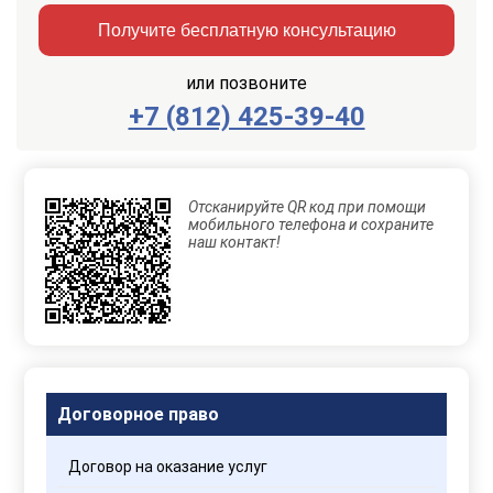
Получите бесплатную консультацию
или позвоните
+7 (812) 425-39-40
Заказать
Отправить
консультацию
Отсканируйте QR код при помощи
Отправляя
мобильного телефона и сохраните
данные,
наш контакт!
Вы
соглашаетесь
с
Правилами
обработки
персональных
данных
Договорное право
Договор на оказание услуг