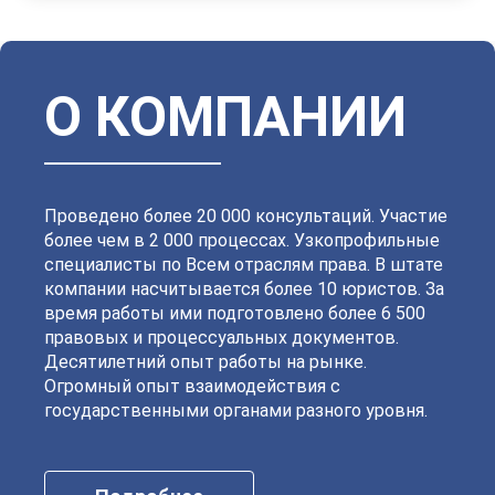
Василеостровский
Выборгский
Дзержинский
Зеленогорский
Калининский
Кировский
Колпинский
Красногвардейский
Красносельский
Кронштадтский
Куйбышевский
Ленинский
О КОМПАНИИ
Московский
Невский
Октябрьский
Петроградский
Петродворцовый
Приморский
Пушкинский
Сестрорецкий
Смольнинский
Фрунзенский
Проведено более 20 000 консультаций. Участие
более чем в 2 000 процессах. Узкопрофильные
специалисты по Всем отраслям права. В штате
компании насчитывается более 10 юристов. За
время работы ими подготовлено более 6 500
правовых и процессуальных документов.
Десятилетний опыт работы на рынке.
Огромный опыт взаимодействия с
государственными органами разного уровня.