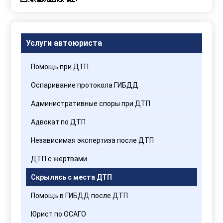
обработки
персональных
данных
Услуги автоюриста
Помощь при ДТП
Оспаривание протокола ГИБДД
Административные споры при ДТП
Адвокат по ДТП
Независимая экспертиза после ДТП
ДТП с жертвами
Скрылись с места ДТП
Помощь в ГИБДД после ДТП
Юрист по ОСАГО