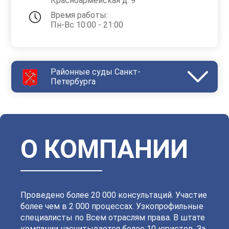
Красноармейская д. 9
Время работы:
Пн-Вс 10:00 - 21:00
Районные суды Санкт-
Петербурга
Василеостровский
Выборгский
Дзержинский
Зеленогорский
Калининский
Кировский
Колпинский
Красногвардейский
Красносельский
Кронштадтский
Куйбышевский
Ленинский
О КОМПАНИИ
Московский
Невский
Октябрьский
Петроградский
Петродворцовый
Приморский
Пушкинский
Сестрорецкий
Смольнинский
Фрунзенский
Проведено более 20 000 консультаций. Участие
более чем в 2 000 процессах. Узкопрофильные
специалисты по Всем отраслям права. В штате
компании насчитывается более 10 юристов. За