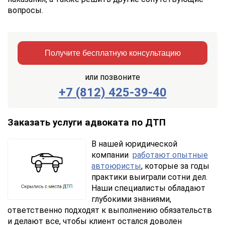
вопросы.
Получите бесплатную консультацию
или позвоните
+7 (812) 425-39-40
Заказать
Отправить
консультацию
Заказать услуги адвоката по ДТП
Отправляя
В нашей юридической
данные,
компании
работают опытные
Вы
автоюристы
, которые за годы
соглашаетесь
с
практики выиграли сотни дел.
Правилами
Наши специалисты обладают
обработки
глубокими знаниями,
персональных
ответственно подходят к выполнению обязательств
данных
и делают все, чтобы клиент остался доволен