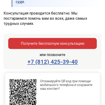
суде.
Консультация проводится бесплатно. Мы
постараемся помочь вам во всех, даже самых
трудных случаях.
Получите бесплатную консультацию
или позвоните
+7 (812) 425-39-40
Заказать
Отправить
консультацию
Отсканируйте QR код при помощи
Отправляя
мобильного телефона и сохраните
данные,
наш контакт!
Вы
соглашаетесь
с
Правилами