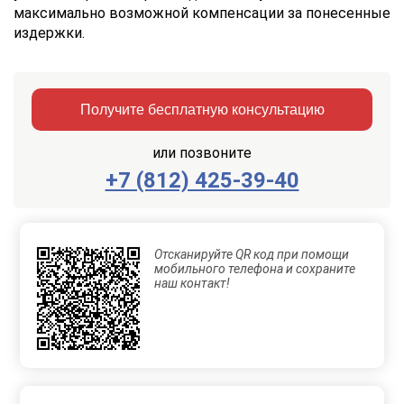
максимально возможной компенсации за понесенные
издержки.
Получите бесплатную консультацию
или позвоните
+7 (812) 425-39-40
Заказать
Отправить
консультацию
Отсканируйте QR код при помощи
Отправляя
мобильного телефона и сохраните
данные,
наш контакт!
Вы
соглашаетесь
с
Правилами
обработки
персональных
данных