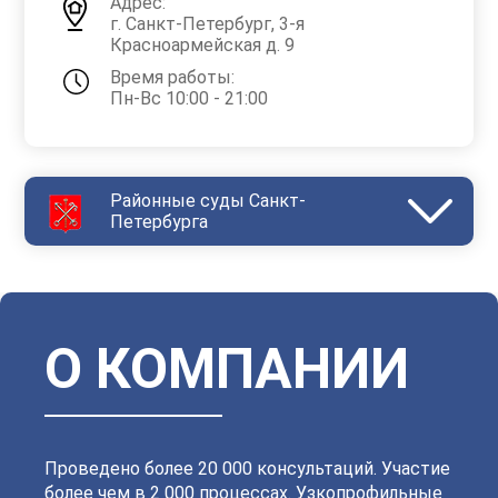
Адрес:
г. Санкт-Петербург, 3-я
Красноармейская д. 9
Время работы:
Пн-Вс 10:00 - 21:00
Районные суды Санкт-
Петербурга
Василеостровский
Выборгский
Дзержинский
Зеленогорский
Калининский
Кировский
Колпинский
Красногвардейский
Красносельский
Кронштадтский
Куйбышевский
Ленинский
О КОМПАНИИ
Московский
Невский
Октябрьский
Петроградский
Петродворцовый
Приморский
Пушкинский
Сестрорецкий
Смольнинский
Фрунзенский
Проведено более 20 000 консультаций. Участие
более чем в 2 000 процессах. Узкопрофильные