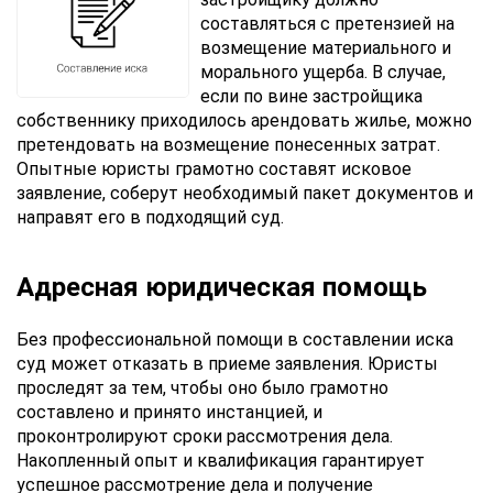
Отправляя
составляться с претензией на
данные,
возмещение материального и
Вы
морального ущерба. В случае,
соглашаетесь
с
если по вине застройщика
Правилами
собственнику приходилось арендовать жилье, можно
обработки
претендовать на возмещение понесенных затрат.
персональных
Опытные юристы грамотно составят исковое
данных
заявление, соберут необходимый пакет документов и
направят его в подходящий суд.
Адресная юридическая помощь
Без профессиональной помощи в составлении иска
суд может отказать в приеме заявления. Юристы
проследят за тем, чтобы оно было грамотно
составлено и принято инстанцией, и
проконтролируют сроки рассмотрения дела.
Накопленный опыт и квалификация гарантирует
успешное рассмотрение дела и получение