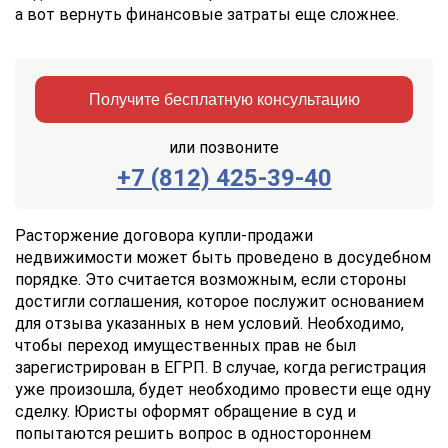
а вот вернуть финансовые затраты еще сложнее.
Получите бесплатную консультацию
или позвоните
+7 (812) 425-39-40
Заказать
Отправить
консультацию
Расторжение договора купли-продажи
недвижимости может быть проведено в досудебном
Отправляя
порядке. Это считается возможным, если стороны
данные,
достигли соглашения, которое послужит основанием
Вы
для отзыва указанных в нем условий. Необходимо,
соглашаетесь
с
чтобы переход имущественных прав не был
Правилами
зарегистрирован в ЕГРП. В случае, когда регистрация
обработки
уже произошла, будет необходимо провести еще одну
персональных
сделку. Юристы оформят обращение в суд и
данных
попытаются решить вопрос в одностороннем