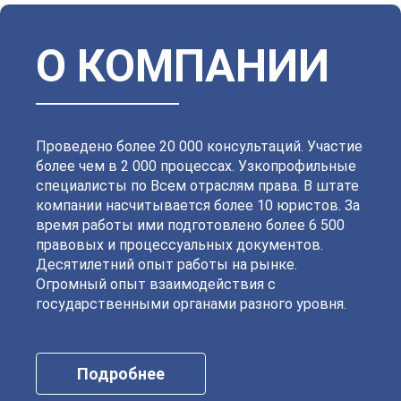
Калининский
Кировский
Колпинский
Красногвардейский
Красносельский
Кронштадтский
Куйбышевский
Ленинский
О КОМПАНИИ
Московский
Невский
Октябрьский
Петроградский
Петродворцовый
Приморский
Пушкинский
Сестрорецкий
Смольнинский
Фрунзенский
Проведено более 20 000 консультаций. Участие
более чем в 2 000 процессах. Узкопрофильные
специалисты по Всем отраслям права. В штате
компании насчитывается более 10 юристов. За
время работы ими подготовлено более 6 500
правовых и процессуальных документов.
Десятилетний опыт работы на рынке.
Огромный опыт взаимодействия с
государственными органами разного уровня.
Подробнее