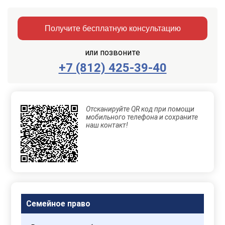
Получите бесплатную консультацию
или позвоните
+7 (812) 425-39-40
Заказать
Отправить
консультацию
Отсканируйте QR код при помощи
Отправляя
мобильного телефона и сохраните
данные,
наш контакт!
Вы
соглашаетесь
с
Правилами
обработки
персональных
данных
Семейное право