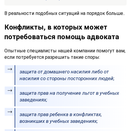
Заказать
Отправить
консультацию
В реальности подобных ситуаций на порядок больше..
Отправляя
Конфликты, в которых может
данные,
Вы
потребоваться помощь адвоката
соглашаетесь
с
Правилами
Опытные специалисты нашей компании помогут вам,
обработки
если потребуется разрешить такие споры:
персональных
данных
защита от домашнего насилия либо от
насилия со стороны посторонних людей;
защита прав на получение льгот в учебных
заведениях;
защита прав ребенка в конфликтах,
возникших в учебных заведениях;