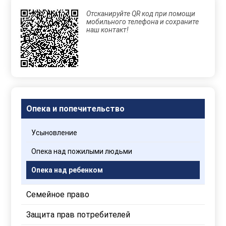
Отсканируйте QR код при помощи
Отправляя
мобильного телефона и сохраните
данные,
наш контакт!
Вы
соглашаетесь
с
Правилами
обработки
персональных
данных
Опека и попечительство
Усыновление
Опека над пожилыми людьми
Опека над ребенком
Семейное право
Защита прав потребителей