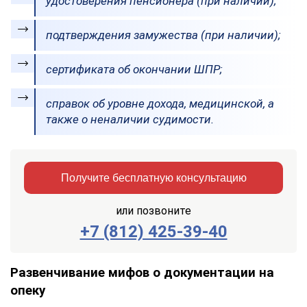
удостоверения пенсионера (при наличии);
подтверждения замужества (при наличии);
сертификата об окончании ШПР;
справок об уровне дохода, медицинской, а
также о неналичии судимости.
Получите бесплатную консультацию
или позвоните
+7 (812) 425-39-40
Заказать
Отправить
консультацию
Развенчивание мифов о документации на
опеку
Отправляя
данные,