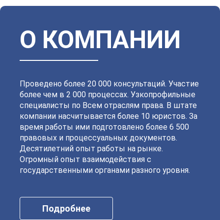
Василеостровский
Выборгский
Дзержинский
Зеленогорский
Калининский
Кировский
Колпинский
Красногвардейский
Красносельский
Кронштадтский
Куйбышевский
Ленинский
О КОМПАНИИ
Московский
Невский
Октябрьский
Петроградский
Петродворцовый
Приморский
Пушкинский
Сестрорецкий
Смольнинский
Фрунзенский
Проведено более 20 000 консультаций. Участие
более чем в 2 000 процессах. Узкопрофильные
специалисты по Всем отраслям права. В штате
компании насчитывается более 10 юристов. За
время работы ими подготовлено более 6 500
правовых и процессуальных документов.
Десятилетний опыт работы на рынке.
Огромный опыт взаимодействия с
государственными органами разного уровня.
Подробнее