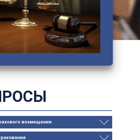
ПРОСЫ
трахового возмещения
трахования