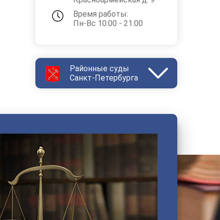
Время работы:
Пн-Вс 10:00 - 21:00
Районные суды
Санкт-Петербурга
Василеостровский
Выборгский
Дзержинский
Зеленогорский
Калининский
Кировский
Колпинский
Красногвардейский
Красносельский
Кронштадтский
Куйбышевский
Ленинский
Московский
Невский
Октябрьский
Петроградский
Петродворцовый
Приморский
Пушкинский
Сестрорецкий
Смольнинский
Фрунзенский