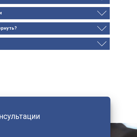
и
ернуть?
онсультации