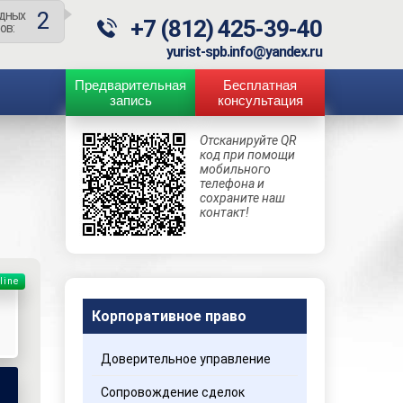
2
дных
+7 (812) 425-39-40
ов:
yurist-spb.info@yandex.ru
Предварительная
Бесплатная
запись
консультация
Отсканируйте QR
код при помощи
мобильного
телефона и
сохраните наш
контакт!
line
Корпоративное право
Доверительное управление
Сопровождение сделок