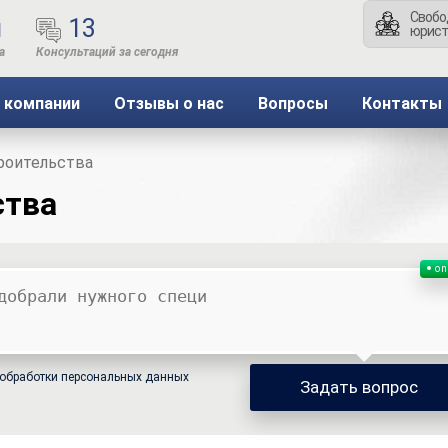
Свобо
ы
13
юрист
 компании
Отзывы о нас
Вопросы
Контакты
роительства
ства
on
обработки персональных данных
Задать вопрос