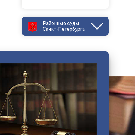
Районные суды
Санкт-Петербурга
Василеостровский
Выборгский
Дзержинский
Зеленогорский
Калининский
Кировский
Колпинский
Красногвардейский
Красносельский
Кронштадтский
Куйбышевский
Ленинский
Московский
Невский
Октябрьский
Петроградский
Петродворцовый
Приморский
Пушкинский
Сестрорецкий
Смольнинский
Фрунзенский