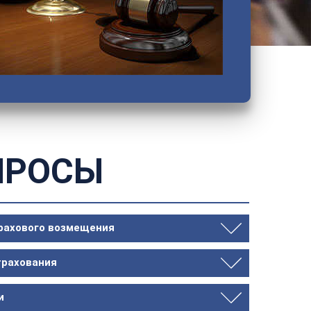
ПРОСЫ
трахового возмещения
трахования
и