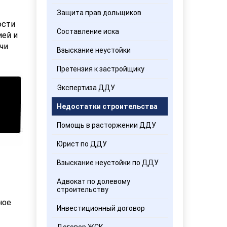
Защита прав дольщиков
юсти
Составление иска
ией и
чи
Взыскание неустойки
Претензия к застройщику
Экспертиза ДДУ
Недостатки строительства
Помощь в расторжении ДДУ
Юрист по ДДУ
Взыскание неустойки по ДДУ
Адвокат по долевому
строительству
ное
Инвестиционный договор