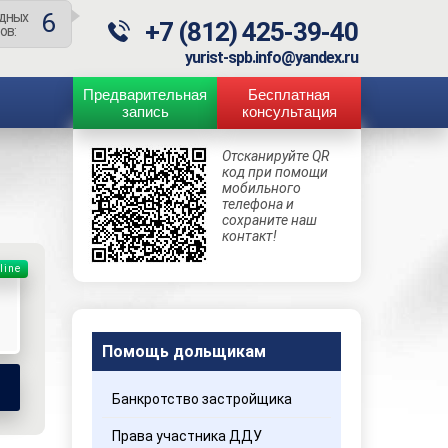
6
дных
+7 (812) 425-39-40
ов:
yurist-spb.info@yandex.ru
Предварительная
Бесплатная
запись
консультация
Отсканируйте QR
код при помощи
мобильного
телефона и
сохраните наш
контакт!
line
Помощь дольщикам
Банкротство застройщика
Права участника ДДУ