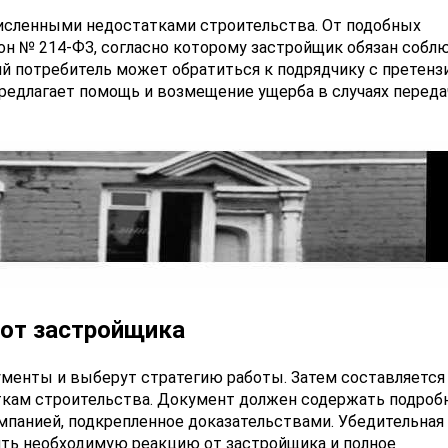
исленными недостатками строительства. От подобных
н № 214-ФЗ, согласно которому застройщик обязан собл
ий потребитель может обратиться к подрядчику с претенз
предлагает помощь и возмещение ущерба в случаях переда
 от застройщика
менты и выберут стратегию работы. Затем составляется
ткам строительства. Документ должен содержать подроб
мпанией, подкрепленное доказательствами. Убедительная
ить необходимую реакцию от застройщика и полное