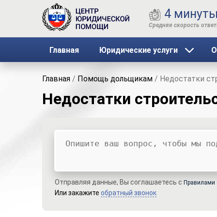
4 минут
Главная
Юридические услуги
О
Главная
/
Помощь дольщикам
/
Недостатки ст
Недостатки строитель
Ваш вопрос
Ваше имя
Ваши контакты
Отправляя данные, Вы соглашаетесь с
Правилами 
Или закажите
обратный звонок