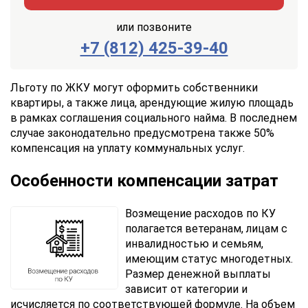
или позвоните
+7 (812) 425-39-40
Заказать
Отправить
консультацию
Льготу по ЖКУ могут оформить собственники
квартиры, а также лица, арендующие жилую площадь
Отправляя
в рамках соглашения социального найма. В последнем
данные,
случае законодательно предусмотрена также 50%
Вы
компенсация на уплату коммунальных услуг.
соглашаетесь
с
Правилами
Особенности компенсации затрат
обработки
персональных
Возмещение расходов по КУ
данных
полагается ветеранам, лицам с
инвалидностью и семьям,
имеющим статус многодетных.
Размер денежной выплаты
зависит от категории и
исчисляется по соответствующей формуле. На объем