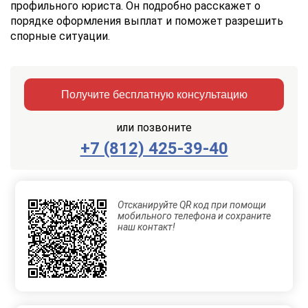
профильного юриста. Он подробно расскажет о
порядке оформления выплат и поможет разрешить
спорные ситуации.
Получите бесплатную консультацию
или позвоните
+7 (812) 425-39-40
Заказать
Отправить
консультацию
Отсканируйте QR код при помощи
Отправляя
мобильного телефона и сохраните
данные,
наш контакт!
Вы
соглашаетесь
с
Правилами
обработки
персональных