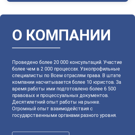
Василеостровский
Выборгский
Дзержинский
Зеленогорский
Калининский
Кировский
Колпинский
Красногвардейский
Красносельский
Кронштадтский
Куйбышевский
Ленинский
О КОМПАНИИ
Московский
Невский
Октябрьский
Петроградский
Петродворцовый
Приморский
Пушкинский
Сестрорецкий
Смольнинский
Фрунзенский
Проведено более 20 000 консультаций. Участие
более чем в 2 000 процессах. Узкопрофильные
специалисты по Всем отраслям права. В штате
компании насчитывается более 10 юристов. За
время работы ими подготовлено более 6 500
правовых и процессуальных документов.
Десятилетний опыт работы на рынке.
Огромный опыт взаимодействия с
государственными органами разного уровня.