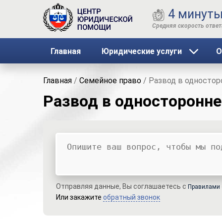
4 минут
Главная
Юридические услуги
О
Главная
/
Семейное право
/
Развод в одностор
Развод в односторонн
Ваш вопрос
Ваше имя
Ваши контакты
Отправляя данные, Вы соглашаетесь с
Правилами 
Или закажите
обратный звонок