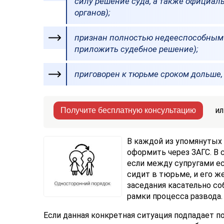
силу решение суда, а также официал
органов);
признан полностью недееспособным (
приложить судебное решение);
приговорен к тюрьме сроком дольше, 
ил
Получите бесплатную консультацию
В каждой из упомянутых 
оформить через ЗАГС. В 
если между супругами ес
сидит в тюрьме, и его 
заседания касательно со
рамки процесса развода.
Если данная конкретная ситуация подпадает по