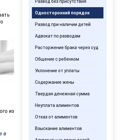
Развод без присутствия
Односторонний порядок
вать
го
Развод при наличии детей
Адвокат по разводам
Расторжение брака через суд
Общение с ребенком
Уклонение от уплаты
Содержание жены
Твердая денежная сумма
Неуплата алиментов
ого из
Отказ от алиментов
Взыскание алиментов
е в