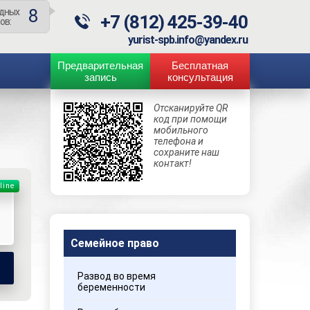
4
дных
+7 (812) 425-39-40
ов:
yurist-spb.info@yandex.ru
Предварительная
Бесплатная
запись
консультация
Отсканируйте QR
код при помощи
мобильного
телефона и
сохраните наш
контакт!
line
Семейное право
Развод во время
беременности