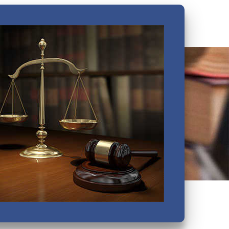
Василеостровский
Выборгский
Дзержинский
Зеленогорский
Калининский
Кировский
Колпинский
Красногвардейский
Красносельский
Кронштадтский
Куйбышевский
Ленинский
Московский
Невский
Октябрьский
Петроградский
Петродворцовый
Приморский
Пушкинский
Сестрорецкий
Смольнинский
Фрунзенский