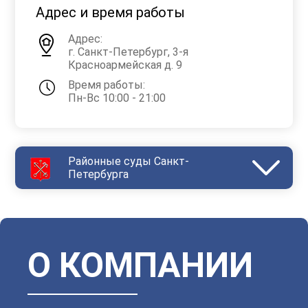
Адрес и время работы
Адрес:
г. Санкт-Петербург, 3-я
Красноармейская д. 9
Время работы:
Пн-Вс 10:00 - 21:00
Районные суды Санкт-
Петербурга
Василеостровский
Выборгский
Дзержинский
Зеленогорский
Калининский
Кировский
Колпинский
Красногвардейский
Красносельский
Кронштадтский
Куйбышевский
Ленинский
О КОМПАНИИ
Московский
Невский
Октябрьский
Петроградский
Петродворцовый
Приморский
Пушкинский
Сестрорецкий
Смольнинский
Фрунзенский