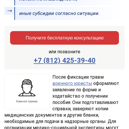
иные субсидии согласно ситуации.
Получите бесплатную консультацию
или позвоните
+7 (812) 425-39-40
Заказать
Отправить
консультацию
После фиксации травм
военного юристы
оформляют
Отправляя
заявление по форме и
данные,
ходатайство о получении
Вы
пособия. Они подготавливают
соглашаетесь
с
справки, заверяют копии
Правилами
медицинских документов и другие бланки,
обработки
необходимые для подачи в надзорные органы. Для
персональных
организации медико-социальной экспертизы могут