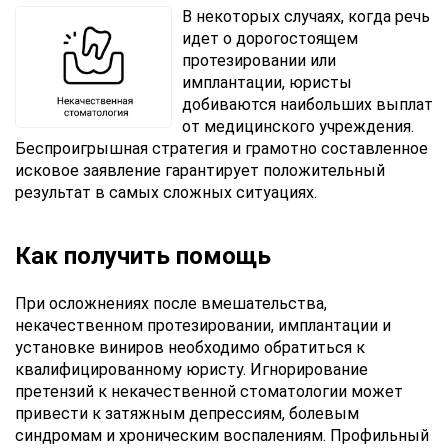
консультацию
В некоторых случаях, когда речь
идет о дорогостоящем
Отправляя
протезировании или
данные,
имплантации, юристы
Вы
добиваются наибольших выплат
соглашаетесь
с
от медицинского учреждения.
Правилами
Беспроигрышная стратегия и грамотно составленное
обработки
исковое заявление гарантирует положительный
персональных
результат в самых сложных ситуациях.
данных
Как получить помощь
При осложнениях после вмешательства,
некачественном протезировании, имплантации и
установке виниров необходимо обратиться к
квалифицированному юристу. Игнорирование
претензий к некачественной стоматологии может
привести к затяжным депрессиям, болевым
синдромам и хроническим воспалениям. Профильный