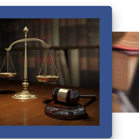
Василеостровский
Выборгский
Дзержинский
Зеленогорский
Калининский
Кировский
Колпинский
Красногвардейский
Красносельский
Кронштадтский
Куйбышевский
Ленинский
Московский
Невский
Октябрьский
Петроградский
Петродворцовый
Приморский
Пушкинский
Сестрорецкий
Смольнинский
Фрунзенский