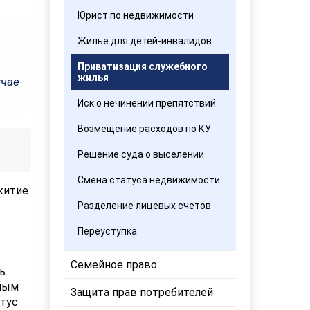
Юрист по недвижимости
Жилье для детей-инвалидов
Приватизация служебного
жилья
учае
Иск о нечинении препятствий
Возмещение расходов по КУ
Решение суда о выселении
Смена статуса недвижимости
житие
Разделение лицевых счетов
Переуступка
Семейное право
ь.
нным
Защита прав потребителей
атус