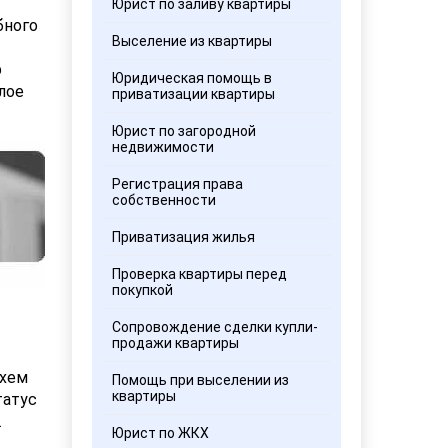
Юрист по заливу квартиры
бного
Выселение из квартиры
р
Юридическая помощь в
лое
приватизации квартиры
Юрист по загородной
недвижимости
Регистрация права
собственности
Приватизация жилья
Проверка квартиры перед
покупкой
Сопровождение сделки купли-
продажи квартиры
схем
Помощь при выселении из
квартиры
татус
.
Юрист по ЖКХ