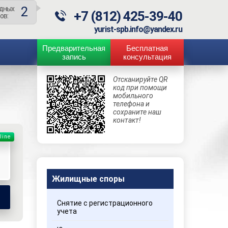
2
дных
+7 (812) 425-39-40
ов:
yurist-spb.info@yandex.ru
Предварительная
Бесплатная
запись
консультация
Отсканируйте QR
код при помощи
мобильного
телефона и
сохраните наш
контакт!
line
Жилищные споры
Снятие с регистрационного
учета