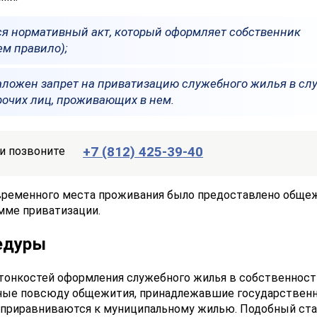
ся нормативный акт, который оформляет собственник
ем правило);
ложен запрет на приватизацию служебного жилья в сл
очих лиц, проживающих в нем.
+7 (812) 425-39-40
и позвоните
е временного места проживания было предоставлено обще
мме приватизации.
едуры
онкостей оформления служебного жилья в собственност
нные повсюду общежития, принадлежавшие государстве
у приравниваются к муниципальному жилью. Подобный ст