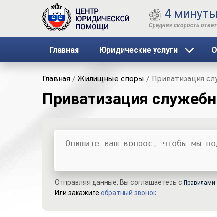
4 минут
Главная
Юридические услуги
О
Главная
/
Жилищные споры
/
Приватизация сл
Приватизация служебн
Ваш вопрос
Ваше имя
Ваши контакты
Отправляя данные, Вы соглашаетесь с
Правилами 
Или закажите
обратный звонок