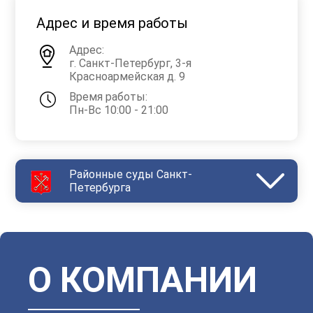
Адрес и время работы
Адрес:
г. Санкт-Петербург, 3-я
Красноармейская д. 9
Время работы:
Пн-Вс 10:00 - 21:00
Районные суды Санкт-
Петербурга
Василеостровский
Выборгский
Дзержинский
Зеленогорский
Калининский
Кировский
Колпинский
Красногвардейский
Красносельский
Кронштадтский
Куйбышевский
Ленинский
О КОМПАНИИ
Московский
Невский
Октябрьский
Петроградский
Петродворцовый
Приморский
Пушкинский
Сестрорецкий
Смольнинский
Фрунзенский