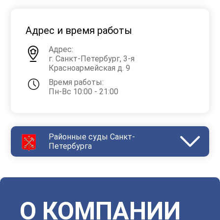
Адрес и время работы
Адрес:
г. Санкт-Петербург, 3-я
Красноармейская д. 9
Время работы:
Пн-Вс 10:00 - 21:00
Районные суды Санкт-
Петербурга
Василеостровский
Выборгский
Дзержинский
Зеленогорский
Калининский
Кировский
Колпинский
Красногвардейский
Красносельский
Кронштадтский
Куйбышевский
Ленинский
О КОМПАНИИ
Московский
Невский
Октябрьский
Петроградский