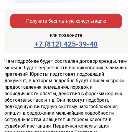
Получите бесплатную консультацию
или позвоните
+7 (812) 425-39-40
Заказать
Отправить
консультацию
Чем подробнее будет составлен договор аренды, тем
меньше будет вероятность возникновения взаимных
Отправляя
претензий. Юристы подготовят подходящий
данные,
документ, в котором подробно будут описаны сроки
Вы
предоставления помещения, порядок и
соглашаетесь
с
периодичность оплаты, действия в форс-мажорных
Правилами
обстоятельствах и т.д. Они помогут подобрать
обработки
подходящую выгодную систему налогообложения,
персональных
опишут в содержании мельчайшие подробности
данных
сотрудничества и защитят интересы клиента в
судебной инстанции. Первичная консультация