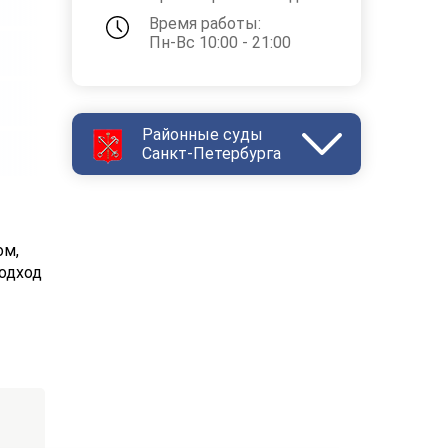
Время работы:
Пн-Вс 10:00 - 21:00
Районные суды
Санкт-Петербурга
Василеостровский
Выборгский
Дзержинский
Зеленогорский
ом,
Калининский
Кировский
Колпинский
одход
Красногвардейский
Красносельский
Кронштадтский
Куйбышевский
Ленинский
Московский
Невский
Октябрьский
Петроградский
Петродворцовый
Приморский
Пушкинский
Сестрорецкий
Смольнинский
Фрунзенский