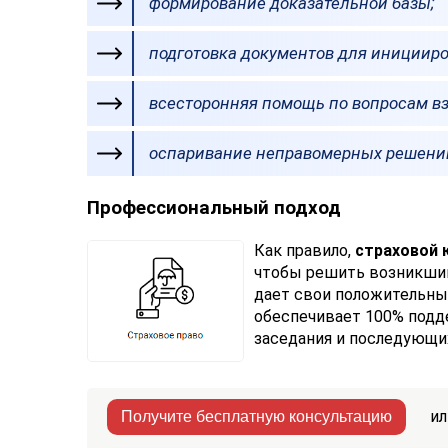
формирование доказательной базы;
подготовка документов для иницииро
всесторонняя помощь по вопросам в
оспаривание неправомерных решений
Профессиональный подход
Как правило,
страховой
чтобы решить возникший
дает свои положительные
обеспечивает 100% подде
заседания и последующи
ил
Получите бесплатную консультацию