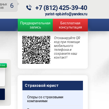
6
дных
+7 (812) 425-39-40
ов:
yurist-spb.info@yandex.ru
Предварительная
Бесплатная
запись
консультация
Отсканируйте QR
код при помощи
мобильного
телефона и
сохраните наш
контакт!
line
Страховой юрист
Споры со страховыми
компаниями