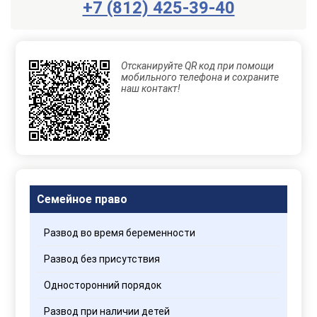
+7 (812) 425-39-40
Заказать
Отправить
консультацию
Отсканируйте QR код при помощи
Отправляя
мобильного телефона и сохраните
данные,
наш контакт!
Вы
соглашаетесь
с
Правилами
обработки
персональных
данных
Семейное право
Развод во время беременности
Развод без присутствия
Односторонний порядок
Развод при наличии детей