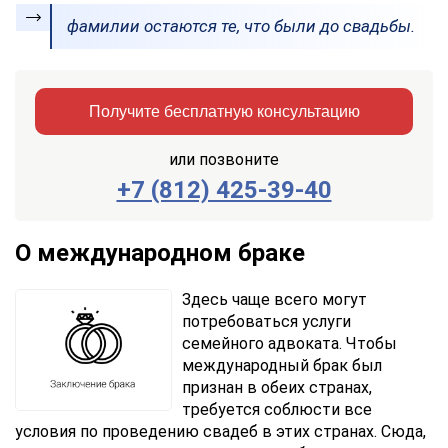
фамилии остаются те, что были до свадьбы.
Получите бесплатную консультацию
или позвоните
+7 (812) 425-39-40
Заказать
Отправить
консультацию
О международном браке
Отправляя
данные,
Здесь чаще всего могут
Вы
потребоваться услуги
соглашаетесь
семейного адвоката. Чтобы
с
международный брак был
Правилами
признан в обеих странах,
обработки
требуется соблюсти все
персональных
данных
условия по проведению свадеб в этих странах. Сюда,