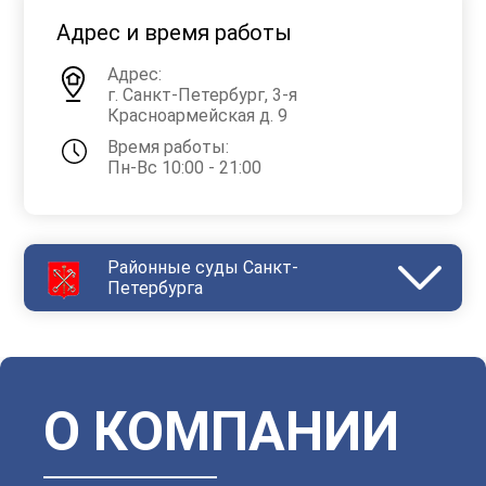
Адрес и время работы
Адрес:
г. Санкт-Петербург, 3-я
Красноармейская д. 9
Время работы:
Пн-Вс 10:00 - 21:00
Районные суды Санкт-
Петербурга
Василеостровский
Выборгский
Дзержинский
Зеленогорский
Калининский
Кировский
Колпинский
Красногвардейский
Красносельский
Кронштадтский
Куйбышевский
Ленинский
О КОМПАНИИ
Московский
Невский
Октябрьский
Петроградский
Петродворцовый
Приморский
Пушкинский
Сестрорецкий
Смольнинский
Фрунзенский