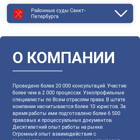
Районные суды Санкт-
Петербурга
Василеостровский
Выборгский
Дзержинский
Зеленогорский
Калининский
Кировский
Колпинский
Красногвардейский
Красносельский
Кронштадтский
Куйбышевский
Ленинский
О КОМПАНИИ
Московский
Невский
Октябрьский
Петроградский
Петродворцовый
Приморский
Пушкинский
Сестрорецкий
Смольнинский
Фрунзенский
Проведено более 20 000 консультаций. Участие
более чем в 2 000 процессах. Узкопрофильные
специалисты по Всем отраслям права. В штате
компании насчитывается более 10 юристов. За
время работы ими подготовлено более 6 500
правовых и процессуальных документов.
Десятилетний опыт работы на рынке.
Огромный опыт взаимодействия с