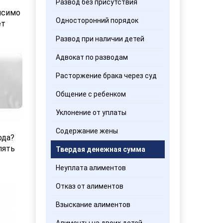
Развод без присутствия
исимо
Односторонний порядок
ет
Развод при наличии детей
Адвокат по разводам
Расторжение брака через суд
Общение с ребенком
Уклонение от уплаты
Содержание жены
ода?
лять
Твердая денежная сумма
Неуплата алиментов
Отказ от алиментов
Взыскание алиментов