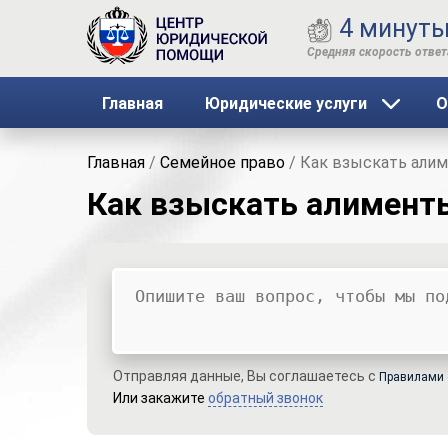
4 минут
Главная
Юридические услуги
О
Главная
/
Семейное право
/
Как взыскать али
Как взыскать алимент
Ваш вопрос
Ваше имя
Ваши контакты
Отправляя данные, Вы соглашаетесь с
Правилами 
Или закажите
обратный звонок