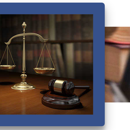
Василеостровский
Выборгский
Дзержинский
Зеленогорский
Калининский
Кировский
Колпинский
Красногвардейский
Красносельский
Кронштадтский
Куйбышевский
Ленинский
Московский
Невский
Октябрьский
Петроградский
Петродворцовый
Приморский
Пушкинский
Сестрорецкий
Смольнинский
Фрунзенский