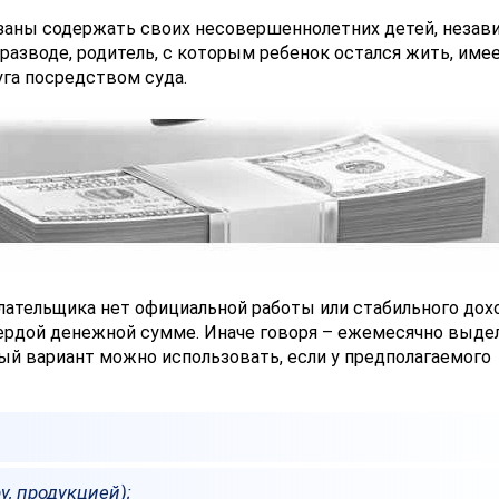
бязаны содержать своих несовершеннолетних детей, незав
в разводе, родитель, с которым ребенок остался жить, име
га посредством суда.
плательщика нет официальной работы или стабильного дох
ердой денежной сумме. Иначе говоря – ежемесячно выде
й вариант можно использовать, если у предполагаемого
у, продукцией);