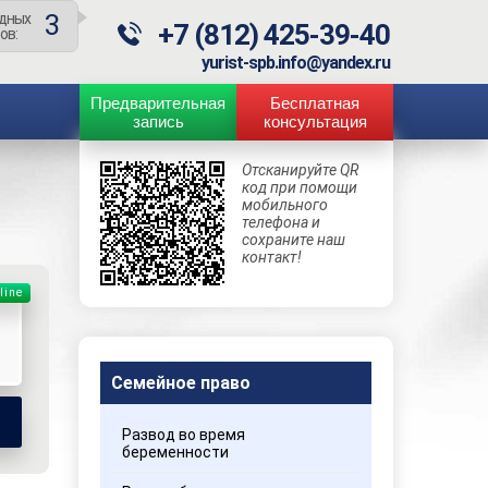
3
дных
+7 (812) 425-39-40
ов:
yurist-spb.info@yandex.ru
Предварительная
Бесплатная
запись
консультация
Отсканируйте QR
код при помощи
мобильного
телефона и
сохраните наш
контакт!
line
Семейное право
Развод во время
беременности