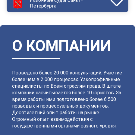
Районные суды Санкт-
Петербурга
Василеостровский
Выборгский
Дзержинский
Зеленогорский
Калининский
Кировский
Колпинский
Красногвардейский
Красносельский
Кронштадтский
Куйбышевский
Ленинский
О КОМПАНИИ
Московский
Невский
Октябрьский
Петроградский
Петродворцовый
Приморский
Пушкинский
Сестрорецкий
Смольнинский
Фрунзенский
Проведено более 20 000 консультаций. Участие
более чем в 2 000 процессах. Узкопрофильные
специалисты по Всем отраслям права. В штате
компании насчитывается более 10 юристов. За
время работы ими подготовлено более 6 500
правовых и процессуальных документов.
Десятилетний опыт работы на рынке.
Огромный опыт взаимодействия с
государственными органами разного уровня.