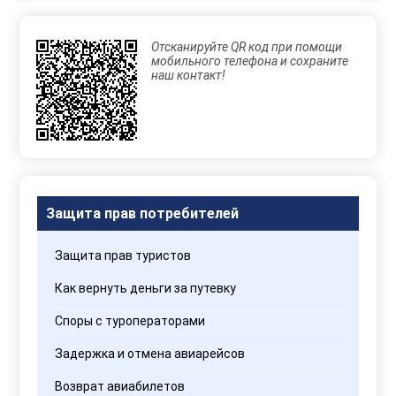
консультацию
Отсканируйте QR код при помощи
Отправляя
мобильного телефона и сохраните
данные,
наш контакт!
Вы
соглашаетесь
с
Правилами
обработки
персональных
данных
Защита прав потребителей
Защита прав туристов
Как вернуть деньги за путевку
Споры с туроператорами
Задержка и отмена авиарейсов
Возврат авиабилетов