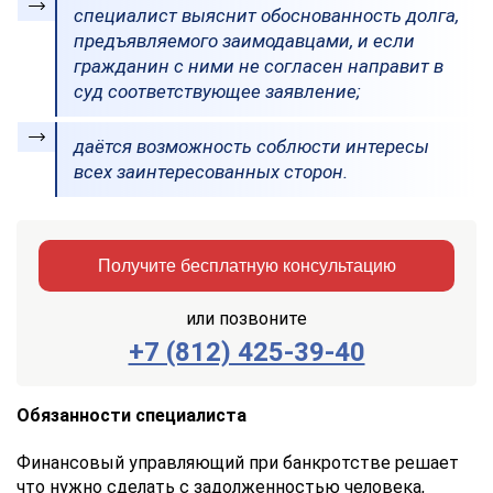
специалист выяснит обоснованность долга,
предъявляемого заимодавцами, и если
гражданин с ними не согласен направит в
суд соответствующее заявление;
даётся возможность соблюсти интересы
всех заинтересованных сторон.
Получите бесплатную консультацию
или позвоните
+7 (812) 425-39-40
Заказать
Отправить
консультацию
Обязанности специалиста
Отправляя
Финансовый управляющий при банкротстве решает
данные,
что нужно сделать с задолженностью человека,
Вы