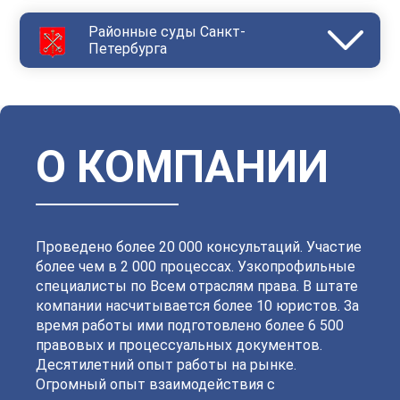
Районные суды Санкт-
Петербурга
Василеостровский
Выборгский
Дзержинский
Зеленогорский
Калининский
Кировский
Колпинский
Красногвардейский
Красносельский
Кронштадтский
Куйбышевский
Ленинский
О КОМПАНИИ
Московский
Невский
Октябрьский
Петроградский
Петродворцовый
Приморский
Пушкинский
Сестрорецкий
Смольнинский
Фрунзенский
Проведено более 20 000 консультаций. Участие
более чем в 2 000 процессах. Узкопрофильные
специалисты по Всем отраслям права. В штате
компании насчитывается более 10 юристов. За
время работы ими подготовлено более 6 500
правовых и процессуальных документов.
Десятилетний опыт работы на рынке.
Огромный опыт взаимодействия с