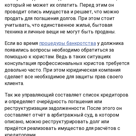
который не может их оплатить. Перед этим он
соглашаетесь
с
проводит опись имущества и решает, что можно
Правилами
продать для погашения долгов. При этом стоит
обработки
учитывать, что единственное жильё, бытовая
персональных
техника и личные вещи не могут быть проданы.
данных
Если во время
процедуры банкротства
у должника
появились вопросы необходимо обратиться за
помощью к юристам. Ведь в таких ситуациях
консультация профессиональных юристов требуется
довольно часто. При этом юридическая компания
сделает все необходимое для защиты прав своего
клиента.
Так же управляющий составляет список кредиторов
и определяет очерёдность погашения или
реструктуризации задолженности. После этого он
составляет отчёт в арбитражный суд, в котором
описано, можно реструктурировать долг или
придётся реализовать имущество для расчётов с
кредиторами.