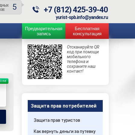
2
дных
+7 (812) 425-39-40
ов:
yurist-spb.info@yandex.ru
Предварительная
Бесплатная
запись
консультация
Отсканируйте QR
код при помощи
мобильного
телефона и
сохраните наш
контакт!
line
Защита прав потребителей
Защита прав туристов
Как вернуть деньги за путевку