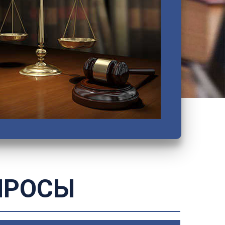
Петродворцовый
Приморский
Пушкинский
Сестрорецкий
Смольнинский
Фрунзенский
ПРОСЫ