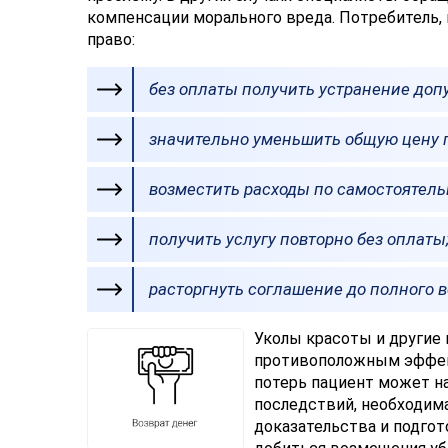
компенсации морального вреда. Потребитель,
право:
без оплаты получить устранение до
значительно уменьшить общую цену 
возместить расходы по самостоятел
получить услугу повторно без оплаты
расторгнуть соглашение до полного 
Уколы красоты и другие
противоположным эффек
потерь пациент может н
последствий, необходим
доказательства и подго