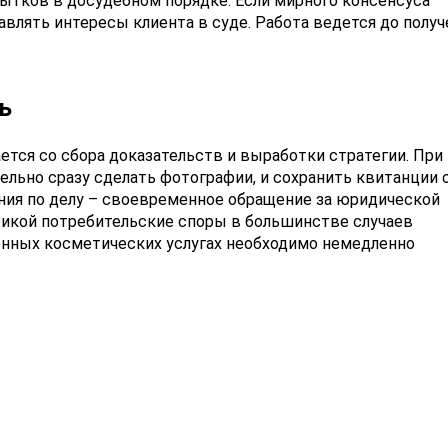
ытков в досудебном порядке. Если мирного консенсуса
авлять интересы клиента в суде. Работа ведется до получ
ь
ется со сбора доказательств и выработки стратегии. При
льно сразу сделать фотографии, и сохранить квитанции 
ения по делу – своевременное обращение за юридической
тикой потребительские споры в большинстве случаев
енных косметических услугах необходимо немедленно