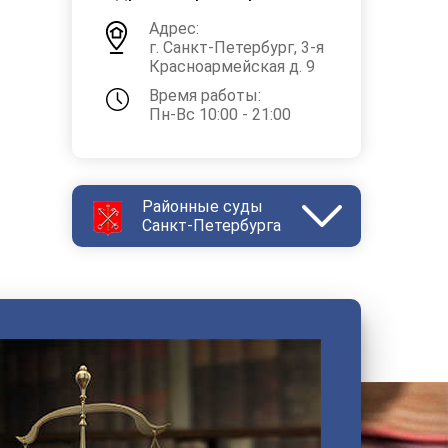
Адрес:
г. Санкт-Петербург, 3-я
Красноармейская д. 9
Время работы:
Пн-Вс 10:00 - 21:00
Районные суды
Санкт-Петербурга
Василеостровский
Выборгский
Дзержинский
Зеленогорский
Калининский
Кировский
Колпинский
Красногвардейский
Красносельский
Кронштадтский
Куйбышевский
Ленинский
Московский
Невский
Октябрьский
Петроградский