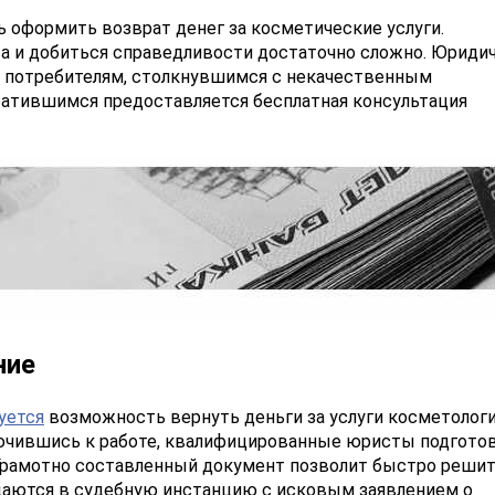
 оформить возврат денег за косметические услуги.
ва и добиться справедливости достаточно сложно. Юриди
 потребителям, столкнувшимся с некачественным
ратившимся предоставляется бесплатная консультация
ние
уется
возможность вернуть деньги за услуги косметологи
ючившись к работе, квалифицированные юристы подгото
 Грамотно составленный документ позволит быстро реши
ащаются в судебную инстанцию с исковым заявлением о