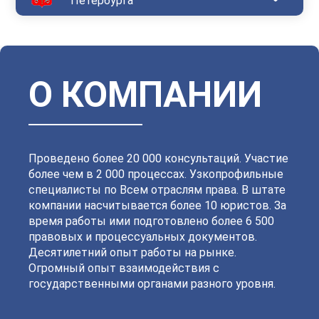
Петербурга
Василеостровский
Выборгский
Дзержинский
Зеленогорский
Калининский
Кировский
Колпинский
Красногвардейский
Красносельский
Кронштадтский
Куйбышевский
Ленинский
О КОМПАНИИ
Московский
Невский
Октябрьский
Петроградский
Петродворцовый
Приморский
Пушкинский
Сестрорецкий
Смольнинский
Фрунзенский
Проведено более 20 000 консультаций. Участие
более чем в 2 000 процессах. Узкопрофильные
специалисты по Всем отраслям права. В штате
компании насчитывается более 10 юристов. За
время работы ими подготовлено более 6 500
правовых и процессуальных документов.
Десятилетний опыт работы на рынке.
Огромный опыт взаимодействия с
государственными органами разного уровня.