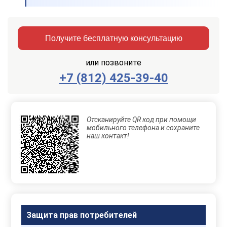
Получите бесплатную консультацию
или позвоните
+7 (812) 425-39-40
Заказать
Отправить
консультацию
Отсканируйте QR код при помощи
Отправляя
мобильного телефона и сохраните
данные,
наш контакт!
Вы
соглашаетесь
с
Правилами
обработки
персональных
данных
Защита прав потребителей