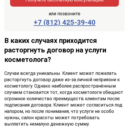
или позвоните
+7 (812) 425-39-40
Заказать
Отправить
консультацию
В каких случаях приходится
Отправляя
расторгнуть договор на услуги
данные,
косметолога?
Вы
соглашаетесь
с
Случаи всегда уникальны. Клиент может пожелать
Правилами
расторгнуть договор даже из-за личной неприязни к
обработки
косметологу. Однако наиболее распространённым
персональных
данных
случаем становится тот, когда косметологи обещают
огромное количество преимуществ клиентам после
подписания договора. Клиент может согласиться под
напором, но после понимания, что услуги не особо
нужны, салон красоты может потребовать
выплатить немалую денежную сумму.