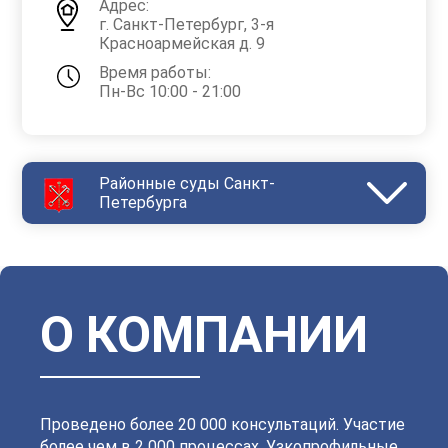
Адрес:
г. Санкт-Петербург, 3-я
Красноармейская д. 9
Время работы:
Пн-Вс 10:00 - 21:00
Районные суды Санкт-
Петербурга
Василеостровский
Выборгский
Дзержинский
Зеленогорский
Калининский
Кировский
Колпинский
Красногвардейский
Красносельский
Кронштадтский
Куйбышевский
Ленинский
О КОМПАНИИ
Московский
Невский
Октябрьский
Петроградский
Петродворцовый
Приморский
Пушкинский
Сестрорецкий
Смольнинский
Фрунзенский
Проведено более 20 000 консультаций. Участие
более чем в 2 000 процессах. Узкопрофильные