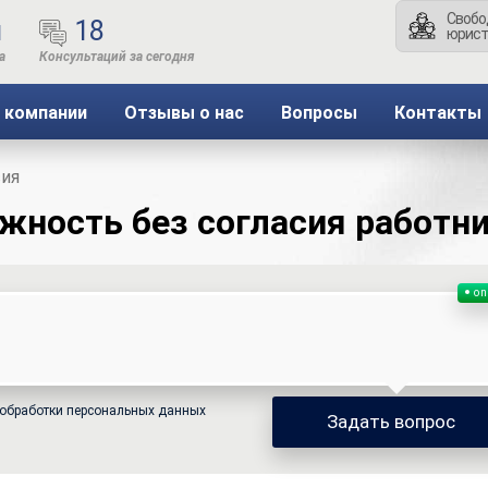
Свобо
ы
18
юрист
 компании
Отзывы о нас
Вопросы
Контакты
сия
жность без согласия работн
on
обработки персональных данных
Задать вопрос