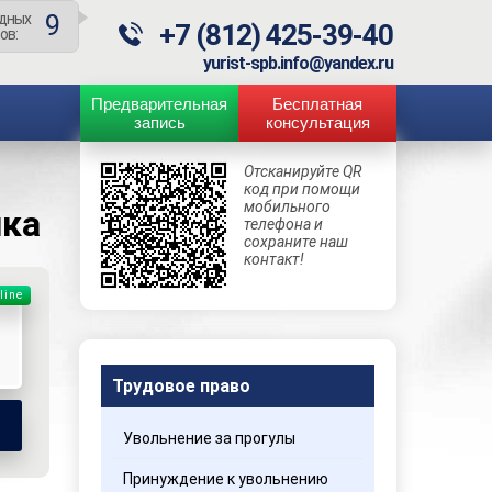
9
дных
+7 (812) 425-39-40
ов:
yurist-spb.info@yandex.ru
Предварительная
Бесплатная
запись
консультация
Отсканируйте QR
код при помощи
мобильного
ика
телефона и
сохраните наш
контакт!
line
Трудовое право
Увольнение за прогулы
Принуждение к увольнению