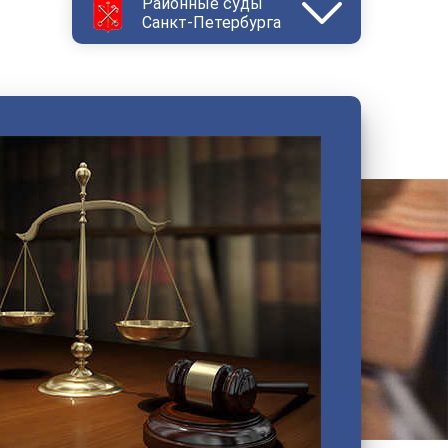
Районные суды
Санкт-Петербурга
Василеостровский
Выборгский
Дзержинский
Зеленогорский
Калининский
Кировский
Колпинский
Красногвардейский
Красносельский
Кронштадтский
Куйбышевский
Ленинский
Московский
Невский
Октябрьский
Петроградский
Петродворцовый
Приморский
Пушкинский
Сестрорецкий
Смольнинский
Фрунзенский