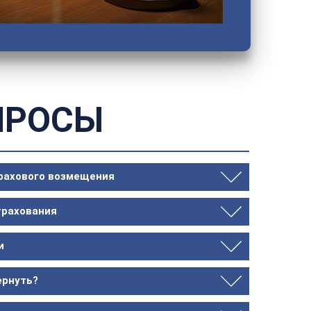
ПРОСЫ
трахового возмещения
трахования
и
ернуть?