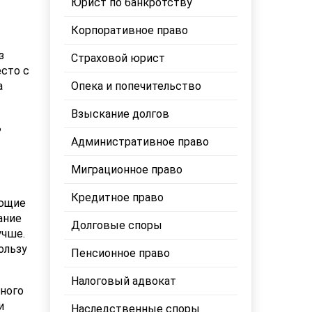
Юрист по банкротству
Корпоративное право
з
Страховой юрист
сто с
а
Опека и попечительство
Взыскание долгов
ь
Административное право
Миграционное право
Кредитное право
ующие
ание
Долговые споры
учше.
ользу
Пенсионное право
Налоговый адвокат
ного
и
Наследственные споры