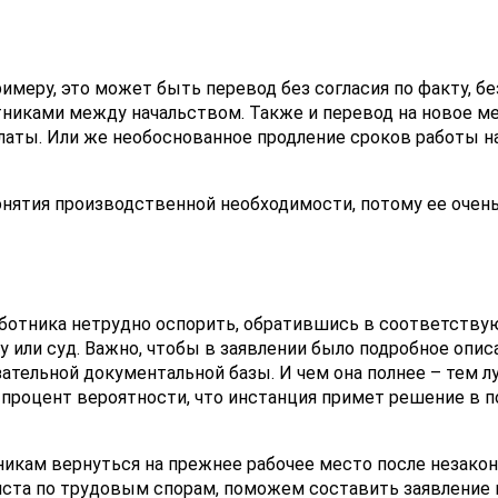
имеру, это может быть перевод без согласия по факту, бе
тниками между начальством. Также и перевод на новое ме
аты. Или же необоснованное продление сроков работы н
онятия производственной необходимости, потому ее очен
аботника нетрудно оспорить, обратившись в соответств
 или суд. Важно, чтобы в заявлении было подробное опис
тельной документальной базы. И чем она полнее – тем л
роцент вероятности, что инстанция примет решение в п
икам вернуться на прежнее рабочее место после незакон
ста по трудовым спорам, поможем составить заявление 