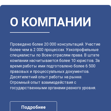
Василеостровский
Выборгский
Дзержинский
Зеленогорский
Калининский
Кировский
Колпинский
Красногвардейский
Красносельский
Кронштадтский
Куйбышевский
Ленинский
О КОМПАНИИ
Московский
Невский
Октябрьский
Петроградский
Петродворцовый
Приморский
Пушкинский
Сестрорецкий
Смольнинский
Фрунзенский
Проведено более 20 000 консультаций. Участие
более чем в 2 000 процессах. Узкопрофильные
специалисты по Всем отраслям права. В штате
компании насчитывается более 10 юристов. За
время работы ими подготовлено более 6 500
правовых и процессуальных документов.
Десятилетний опыт работы на рынке.
Огромный опыт взаимодействия с
государственными органами разного уровня.
Подробнее