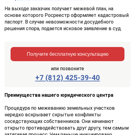
На выходе заказчик получает межевой план, на
основе которого Росреестр оформляет кадастровый
паспорт. В случае невозможности досудебного
решения спора, подается исковое заявление в суд.
Получите бесплатную консультацию
или позвоните
+7 (812) 425-39-40
Заказать
Отправить
консультацию
Преимущества нашего юридического центра
Отправляя
Процедура по межеванию земельных участков
данные,
нередко вскрывает скрытые конфликты
Вы
соседствующих собственников. Они начинают
соглашаетесь
с
открыто противодействовать друг другу, тем самым
Правилами
затягивая процесс. Чем раньше инициировано