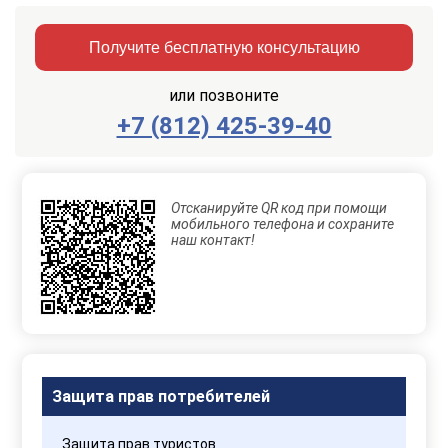
Получите бесплатную консультацию
или позвоните
+7 (812) 425-39-40
Заказать
Отправить
консультацию
Отсканируйте QR код при помощи
Отправляя
мобильного телефона и сохраните
данные,
наш контакт!
Вы
соглашаетесь
с
Правилами
обработки
персональных
данных
Защита прав потребителей
Защита прав туристов