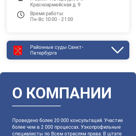
Красноармейская д. 9
Время работы:
Пн-Вс 10:00 - 21:00
Районные суды Санкт-
Петербурга
Василеостровский
Выборгский
Дзержинский
Зеленогорский
Калининский
Кировский
Колпинский
Красногвардейский
Красносельский
Кронштадтский
Куйбышевский
Ленинский
О КОМПАНИИ
Московский
Невский
Октябрьский
Петроградский
Петродворцовый
Приморский
Пушкинский
Сестрорецкий
Смольнинский
Фрунзенский
Проведено более 20 000 консультаций. Участие
более чем в 2 000 процессах. Узкопрофильные
специалисты по Всем отраслям права. В штате