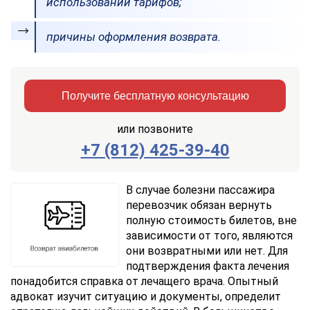
использовании тарифов;
причины оформления возврата.
Получите бесплатную консультацию
или позвоните
+7 (812) 425-39-40
Заказать
Отправить
консультацию
В случае болезни пассажира
перевозчик обязан вернуть
Отправляя
полную стоимость билетов, вне
данные,
зависимости от того, являются
Вы
они возвратными или нет. Для
соглашаетесь
с
подтверждения факта лечения
Правилами
понадобится справка от лечащего врача. Опытный
обработки
адвокат изучит ситуацию и документы, определит
персональных