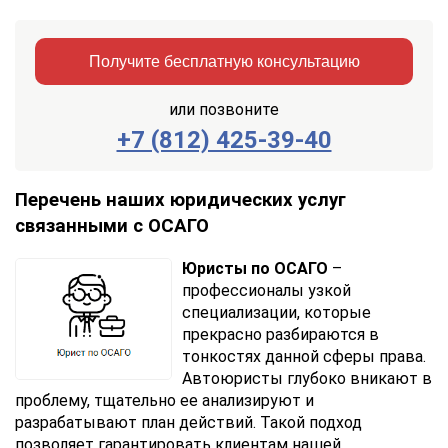
Получите бесплатную консультацию
или позвоните
+7 (812) 425-39-40
Заказать
Отправить
консультацию
Перечень наших юридических услуг
связанными с ОСАГО
Отправляя
данные,
Вы
Юристы по ОСАГО
–
соглашаетесь
профессионалы узкой
с
специализации, которые
Правилами
прекрасно разбираются в
обработки
тонкостях данной сферы права.
персональных
Автоюристы глубоко вникают в
данных
проблему, тщательно ее анализируют и
разрабатывают план действий. Такой подход
позволяет гарантировать клиентам нашей