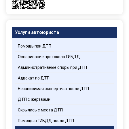
с
Правилами
обработки
персональных
данных
Услуги автоюриста
Помощь при ДТП
Оспаривание протокола ГИБДД
Административные споры при ДТП
Адвокат по ДТП
Независимая экспертиза после ДТП
ДТП с жертвами
Скрылись с места ДТП
Помощь в ГИБДД после ДТП