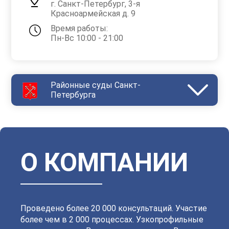
г. Санкт-Петербург, 3-я
Красноармейская д. 9
Время работы:
Пн-Вс 10:00 - 21:00
Районные суды Санкт-
Петербурга
Василеостровский
Выборгский
Дзержинский
Зеленогорский
Калининский
Кировский
Колпинский
Красногвардейский
Красносельский
Кронштадтский
Куйбышевский
Ленинский
О КОМПАНИИ
Московский
Невский
Октябрьский
Петроградский
Петродворцовый
Приморский
Пушкинский
Сестрорецкий
Смольнинский
Фрунзенский
Проведено более 20 000 консультаций. Участие
более чем в 2 000 процессах. Узкопрофильные