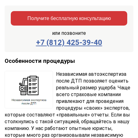
Получите бесплатную консультацию
или позвоните
+7 (812) 425-39-40
Заказать
Отправить
консультацию
Особенности процедуры
Отправляя
Независимая автоэкспертиза
данные,
после ДТП позволяет оценить
Вы
реальный размер ущерба. Чаще
соглашаетесь
с
всего страховые компании
Правилами
привлекают для проведения
обработки
процедуры «своих» экспертов,
персональных
которые составляют «правильные» отчеты. Если вы
данных
столкнулись с такой ситуацией, обращайтесь в нашу
компанию. У нас работают опытные юристы,
которые много раз организовывали независимую