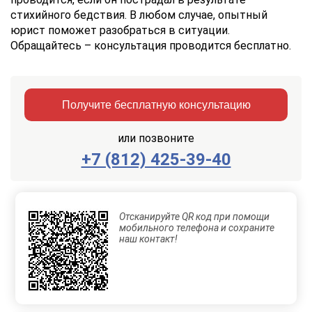
стихийного бедствия. В любом случае, опытный
юрист поможет разобраться в ситуации.
Обращайтесь – консультация проводится бесплатно.
Получите бесплатную консультацию
или позвоните
+7 (812) 425-39-40
Заказать
Отправить
консультацию
Отсканируйте QR код при помощи
Отправляя
мобильного телефона и сохраните
данные,
наш контакт!
Вы
соглашаетесь
с
Правилами
обработки