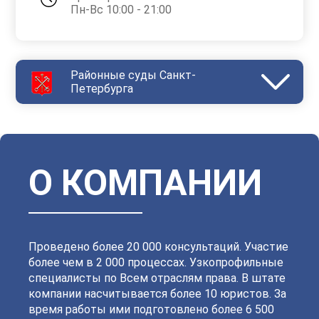
Пн-Вс 10:00 - 21:00
Районные суды Санкт-
Петербурга
Василеостровский
Выборгский
Дзержинский
Зеленогорский
Калининский
Кировский
Колпинский
Красногвардейский
Красносельский
Кронштадтский
Куйбышевский
Ленинский
О КОМПАНИИ
Московский
Невский
Октябрьский
Петроградский
Петродворцовый
Приморский
Пушкинский
Сестрорецкий
Смольнинский
Фрунзенский
Проведено более 20 000 консультаций. Участие
более чем в 2 000 процессах. Узкопрофильные
специалисты по Всем отраслям права. В штате
компании насчитывается более 10 юристов. За
время работы ими подготовлено более 6 500