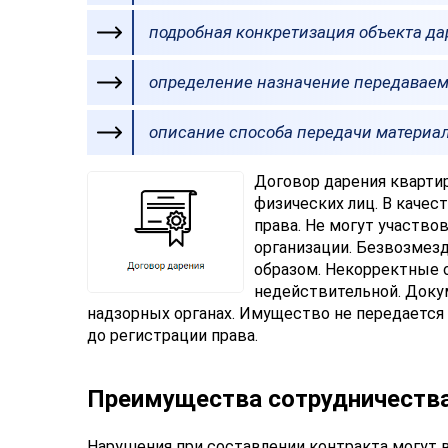
подробная конкретизация объекта да
определение назначение передаваемо
описание способа передачи материа
Договор дарения кварти
физических лиц. В каче
права. Не могут участв
организации. Безвозмез
образом. Некорректные 
недействительной. Доку
надзорных органах. Имущество не передается 
до регистрации права.
Преимущества сотрудничества
Нарушения при составлении контракта могут 