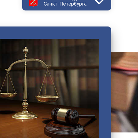
Санкт-Петербурга
Василеостровский
Выборгский
Дзержинский
Зеленогорский
Калининский
Кировский
Колпинский
Красногвардейский
Красносельский
Кронштадтский
Куйбышевский
Ленинский
Московский
Невский
Октябрьский
Петроградский
Петродворцовый
Приморский
Пушкинский
Сестрорецкий
Смольнинский
Фрунзенский