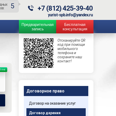
5
дных
+7 (812) 425-39-40
ов:
yurist-spb.info@yandex.ru
Предварительная
Бесплатная
запись
консультация
Отсканируйте QR
код при помощи
мобильного
телефона и
сохраните наш
контакт!
line
Договорное право
Договор на оказание услуг
Договор дарения