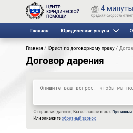
4 минут
Главная
Юридические услуги
О
Главная
/
Юрист по договорному праву
/
Догов
Договор дарения
Ваш вопрос
Ваше имя
Ваши контакты
Отправляя данные, Вы соглашаетесь с
Правилами 
Или закажите
обратный звонок