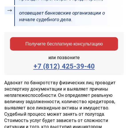
оповещает банковские организации о
начале судебного дела.
Получите бесплатную консультацию
или позвоните
+7 (812) 425-39-40
Заказать
Отправить
консультацию
Адвокат по банкротству физических лиц проводит
экспертизу документации и выявляет причины
Отправляя
неплатежеспособности. Он определяет реальную
данные,
величину задолженности, количество кредиторов,
Вы
выявляет все ликвидные активы и имущество.
соглашаетесь
с
Судебный процесс может занять от полугода.
Правилами
Стоимость услуг будет зависеть от сложности
обработки
ситуации и того, кто выступил инициатором.