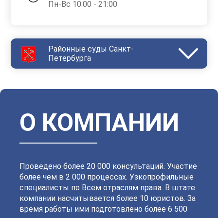
Пн-Вс 10:00 - 21:00
Районные суды Санкт-
Петербурга
Василеостровский
Выборгский
Дзержинский
Зеленогорский
Калининский
Кировский
Колпинский
Красногвардейский
Красносельский
Кронштадтский
Куйбышевский
Ленинский
О КОМПАНИИ
Московский
Невский
Октябрьский
Петроградский
Петродворцовый
Приморский
Пушкинский
Сестрорецкий
Смольнинский
Фрунзенский
Проведено более 20 000 консультаций. Участие
более чем в 2 000 процессах. Узкопрофильные
специалисты по Всем отраслям права. В штате
компании насчитывается более 10 юристов. За
время работы ими подготовлено более 6 500