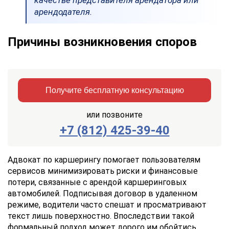
качестве представителя арендатора или
арендодателя.
Причины возникновения споров
Получите бесплатную консультацию
или позвоните
+7 (812) 425-39-40
Заказать
Отправить
консультацию
Адвокат по каршерингу помогает пользователям
сервисов минимизировать риски и финансовые
Отправляя
потери, связанные с арендой каршеринговых
данные,
автомобилей. Подписывая договор в удаленном
Вы
режиме, водители часто спешат и просматривают
соглашаетесь
с
текст лишь поверхностно. Впоследствии такой
Правилами
формальный подход может дорого им обойтись.