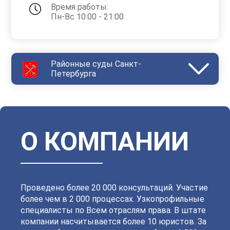
Время работы:
Пн-Вс 10:00 - 21:00
Районные суды Санкт-
Петербурга
Василеостровский
Выборгский
Дзержинский
Зеленогорский
Калининский
Кировский
Колпинский
Красногвардейский
Красносельский
Кронштадтский
Куйбышевский
Ленинский
О КОМПАНИИ
Московский
Невский
Октябрьский
Петроградский
Петродворцовый
Приморский
Пушкинский
Сестрорецкий
Смольнинский
Фрунзенский
Проведено более 20 000 консультаций. Участие
более чем в 2 000 процессах. Узкопрофильные
специалисты по Всем отраслям права. В штате
компании насчитывается более 10 юристов. За