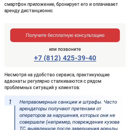
смартфон приложение, бронирует его и оплачивает
аренду дистанционно.
Получите бесплатную консультацию
или позвоните
+7 (812) 425-39-40
Заказать
Отправить
консультацию
Несмотря на удобство сервиса, практикующие
адвокаты регулярно сталкиваются с рядом
Отправляя
проблемных ситуаций у клиентов:
данные,
Вы
соглашаетесь
Неправомерные санкции и штрафы. Часто
с
арендаторы получают претензии от
Правилами
операторов за нарушения, которых они не
обработки
совершали (например, повреждение кузова
персональных
данных
ТС, выявленное после завершения аренды,