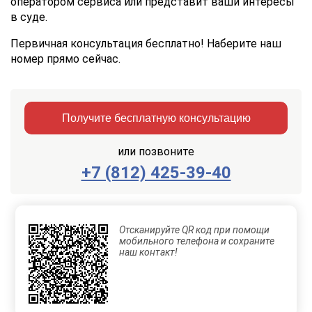
оператором сервиса или представит ваши интересы
в суде.
Первичная консультация бесплатно! Наберите наш
номер прямо сейчас.
Получите бесплатную консультацию
или позвоните
+7 (812) 425-39-40
Заказать
Отправить
консультацию
Отсканируйте QR код при помощи
Отправляя
мобильного телефона и сохраните
данные,
наш контакт!
Вы
соглашаетесь
с
Правилами