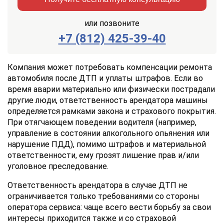
или позвоните
+7 (812) 425-39-40
Заказать
Отправить
консультацию
Компания может потребовать компенсации ремонта
автомобиля после ДТП и уплаты штрафов. Если во
Отправляя
время аварии материально или физически пострадали
данные,
другие люди, ответственность арендатора машины
Вы
определяется рамками закона и страхового покрытия.
соглашаетесь
с
При отягчающем поведении водителя (например,
Правилами
управление в состоянии алкогольного опьянения или
обработки
нарушение ПДД), помимо штрафов и материальной
персональных
ответственности, ему грозят лишение прав и/или
данных
уголовное преследование.
Ответственность арендатора в случае ДТП не
ограничивается только требованиями со стороны
оператора сервиса: чаще всего вести борьбу за свои
интересы приходится также и со страховой