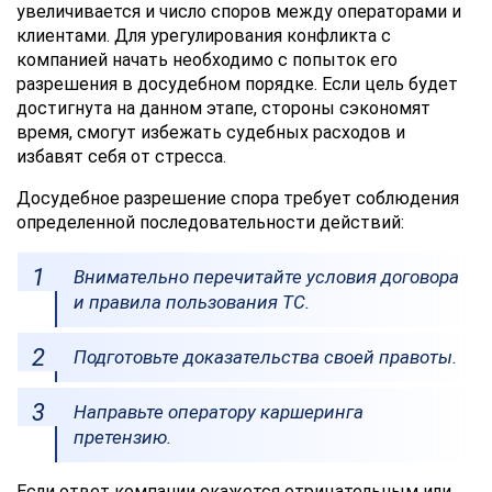
увеличивается и число споров между операторами и
Отправляя
клиентами. Для урегулирования конфликта с
данные,
компанией начать необходимо с попыток его
Вы
разрешения в досудебном порядке. Если цель будет
соглашаетесь
с
достигнута на данном этапе, стороны сэкономят
Правилами
время, смогут избежать судебных расходов и
обработки
избавят себя от стресса.
персональных
данных
Досудебное разрешение спора требует соблюдения
определенной последовательности действий:
Внимательно перечитайте условия договора
и правила пользования ТС.
Подготовьте доказательства своей правоты.
Направьте оператору каршеринга
претензию.
Если ответ компании окажется отрицательным или