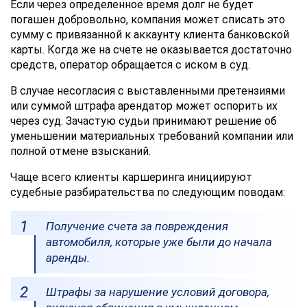
Если через определенное время долг не будет
соглашаетесь
с
погашен добровольно, компания может списать это
Правилами
сумму с привязанной к аккаунту клиента банковской
обработки
карты. Когда же на счете не оказывается достаточно
персональных
средств, оператор обращается с иском в суд.
данных
В случае несогласия с выставленными претензиями
или суммой штрафа арендатор может оспорить их
через суд. Зачастую судьи принимают решение об
уменьшении материальных требований компании или
полной отмене взысканий.
Чаще всего клиенты каршеринга инициируют
судебные разбирательства по следующим поводам:
Получение счета за повреждения
автомобиля, которые уже были до начала
аренды.
Штрафы за нарушение условий договора,