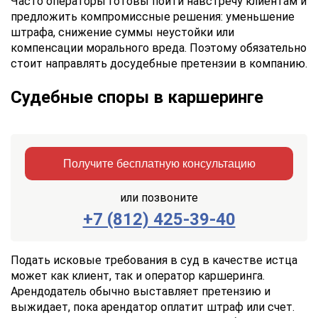
Часто операторы готовы пойти навстречу клиентам и
предложить компромиссные решения: уменьшение
штрафа, снижение суммы неустойки или
компенсации морального вреда. Поэтому обязательно
стоит направлять досудебные претензии в компанию.
Судебные споры в каршеринге
Получите бесплатную консультацию
или позвоните
+7 (812) 425-39-40
Заказать
Отправить
консультацию
Подать исковые требования в суд в качестве истца
может как клиент, так и оператор каршеринга.
Отправляя
Арендодатель обычно выставляет претензию и
данные,
выжидает, пока арендатор оплатит штраф или счет.
Вы