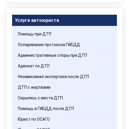
обработки
персональных
данных
Услуги автоюриста
Помощь при ДТП
Оспаривание протокола ГИБДД
Административные споры при ДТП
Адвокат по ДТП
Независимая экспертиза после ДТП
ДТП с жертвами
Скрылись с места ДТП
Помощь в ГИБДД после ДТП
Юрист по ОСАГО