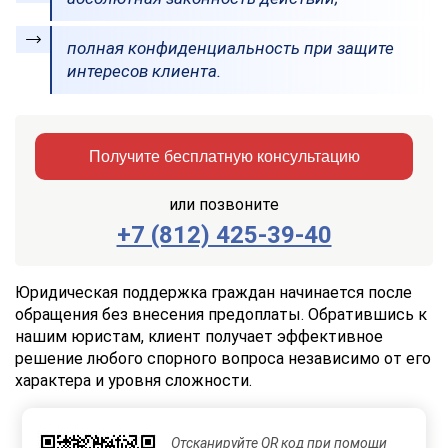
полная конфиденциальность при защите
интересов клиента.
Получите бесплатную консультацию
или позвоните
+7 (812) 425-39-40
Заказать
Отправить
консультацию
Юридическая поддержка граждан начинается после
обращения без внесения предоплаты. Обратившись к
Отправляя
нашим юристам, клиент получает эффективное
данные,
решение любого спорного вопроса независимо от его
Вы
характера и уровня сложности.
соглашаетесь
с
Правилами
обработки
Отсканируйте QR код при помощи