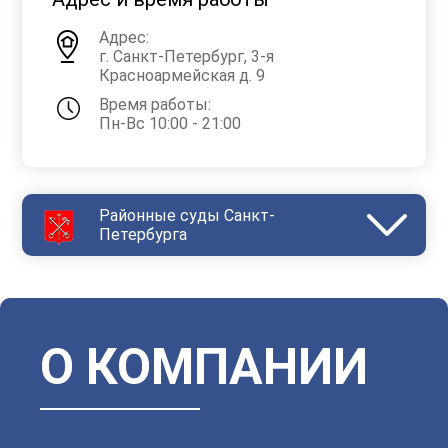
Адрес:
г. Санкт-Петербург, 3-я
Красноармейская д. 9
Время работы:
Пн-Вс 10:00 - 21:00
Районные суды Санкт-
Петербурга
Василеостровский
Выборгский
Дзержинский
Зеленогорский
Калининский
Кировский
Колпинский
Красногвардейский
Красносельский
Кронштадтский
Куйбышевский
Ленинский
О КОМПАНИИ
Московский
Невский
Октябрьский
Петроградский
Петродворцовый
Приморский
Пушкинский
Сестрорецкий
Смольнинский
Фрунзенский