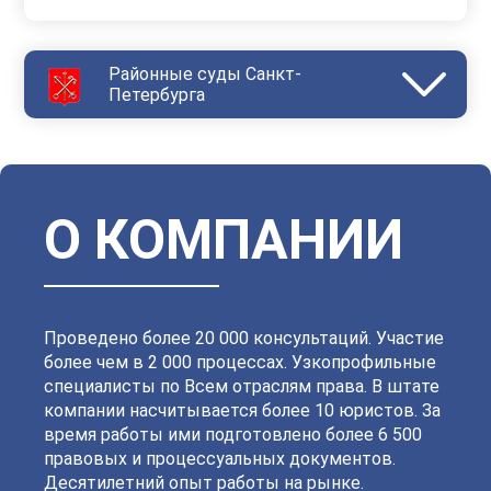
Районные суды Санкт-
Петербурга
Василеостровский
Выборгский
Дзержинский
Зеленогорский
Калининский
Кировский
Колпинский
Красногвардейский
Красносельский
Кронштадтский
Куйбышевский
Ленинский
О КОМПАНИИ
Московский
Невский
Октябрьский
Петроградский
Петродворцовый
Приморский
Пушкинский
Сестрорецкий
Смольнинский
Фрунзенский
Проведено более 20 000 консультаций. Участие
более чем в 2 000 процессах. Узкопрофильные
специалисты по Всем отраслям права. В штате
компании насчитывается более 10 юристов. За
время работы ими подготовлено более 6 500
правовых и процессуальных документов.
Десятилетний опыт работы на рынке.