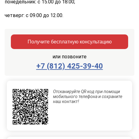
понедельник: с 15.00 до 18.00;
четверг: с 09.00 до 12.00.
Получите бесплатную консультацию
или позвоните
+7 (812) 425-39-40
Заказать
Отправить
консультацию
Отсканируйте QR код при помощи
Отправляя
мобильного телефона и сохраните
данные,
наш контакт!
Вы
соглашаетесь
с
Правилами
обработки
персональных